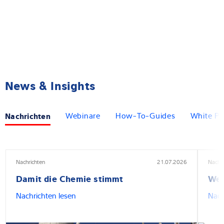
News & Insights
Nachrichten
Webinare
How-To-Guides
White Pa
Nachrichten
21.07.2026
Nachri
Damit die Chemie stimmt
Wen
Nachrichten lesen
Nach