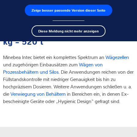
Zeige besser passende Version dieser Seite
Produktfinder
Jobs
Men
Search
Wägezellen
Behälter- und Silowaagen 500
Diese Meldung nicht mehr anzeigen
term
Sear
kg - 520 t
Wägeelektroniken
Minebea Intec bietet ein komplettes Spektrum an
Wägezellen
Industriewaagen
und zugehörigen Einbausätzen zum
Wägen von
Prozessbehältern und Silos
. Die Anwendungen reichen von der
Inspektionslösungen
Füllstandskontrolle mit niedriger Genauigkeit bis hin zu
hochpräzisem Dosieren. Weitere Anwendungen schließen u. a.
Software
die
Verwiegung von Behältern
in Bereichen ein, in denen Ex-
bescheinigte Geräte oder „Hygienic Design“ gefragt sind.
Individuelle Lösungen
Service
Industrielösungen