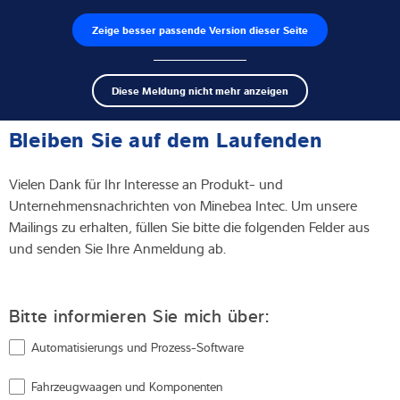
Zeige besser passende Version dieser Seite
Produktfinder
Jobs
Men
Search
Wägezellen
Diese Meldung nicht mehr anzeigen
term
Sear
Abonnieren Sie unsere Newsletter -
Wägeelektroniken
Bleiben Sie auf dem Laufenden
Industriewaagen
Vielen Dank für Ihr Interesse an Produkt- und
Unternehmensnachrichten von Minebea Intec. Um unsere
Inspektionslösungen
Mailings zu erhalten, füllen Sie bitte die folgenden Felder aus
und senden Sie Ihre Anmeldung ab.
Software
Individuelle Lösungen
Bitte informieren Sie mich über:
Service
Automatisierungs und Prozess-Software
Fahrzeugwaagen und Komponenten
Industrielösungen