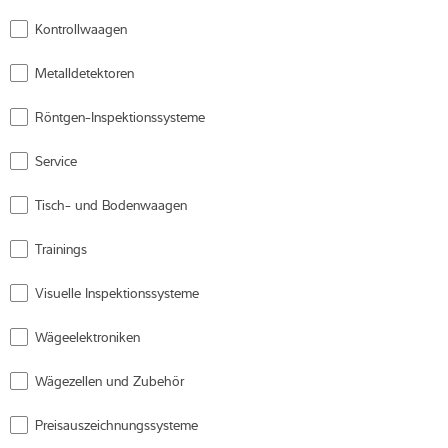
Kontrollwaagen
Expertise und Wissen
Metalldetektoren
Über uns
Röntgen-Inspektionssysteme
Aktuelles
Service
Tisch- und Bodenwaagen
Produktfinder
Trainings
Visuelle Inspektionssysteme
Wägeelektroniken
Wägezellen und Zubehör
Preisauszeichnungssysteme