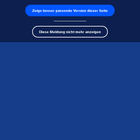
Produktfinder
Zeige besser passende Version dieser Seite
schl
Diese Meldung nicht mehr anzeigen