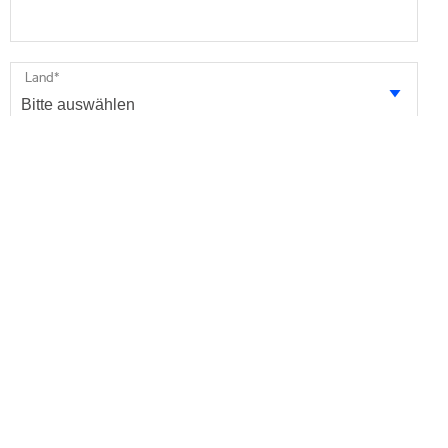
Land
*
Ihre Nachricht
* Pflichtfelder
Ich bin damit einverstanden, zukünftige
Marketinginformationen von Minebea Intec per E-Mail zu
erhalten. Ich bin informiert, dass ich diese Einwilligung
jederzeit widerrufen kann.