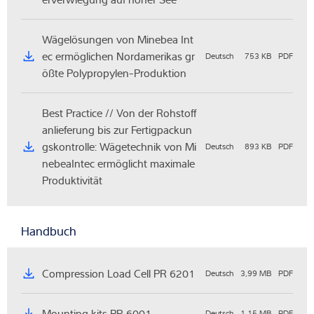
Wägelösungen von Minebea Int
ec ermöglichen Nordamerikas gr
Deutsch
753 KB
PDF
ößte Polypropylen-Produktion
Best Practice // Von der Rohstoff
anlieferung bis zur Fertigpackun
gskontrolle: Wägetechnik von Mi
Deutsch
893 KB
PDF
nebeaIntec ermöglicht maximale
Produktivität
Handbuch
Compression Load Cell PR 6201
Deutsch
3,99 MB
PDF
Mounting kits PR 6001
Deutsch
1,15 MB
PDF