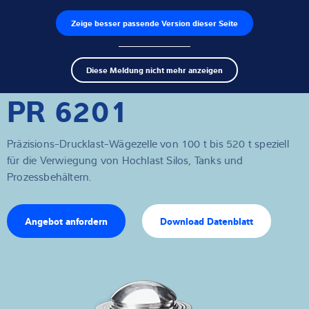
Zeige besser passende Version dieser Seite
Produktfinder
Jobs
Men
Search
Wägezellen
Diese Meldung nicht mehr anzeigen
term
Sear
PR 6201
Wägeelektroniken
Industriewaagen
Präzisions-Drucklast-Wägezelle von 100 t bis 520 t speziell
für die Verwiegung von Hochlast Silos, Tanks und
Inspektionslösungen
Prozessbehältern.
Software
Angebot anfordern
Download Datenblatt
Individuelle Lösungen
Service
Industrielösungen