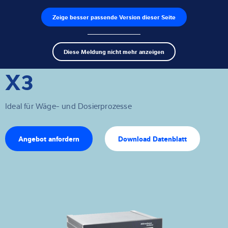
Zeige besser passende Version dieser Seite
Produktfinder
Jobs
Men
Search
Wägezellen
Diese Meldung nicht mehr anzeigen
term
Sear
X3
Wägeelektroniken
Industriewaagen
Ideal für Wäge- und Dosierprozesse
Inspektionslösungen
Angebot anfordern
Download Datenblatt
Software
Individuelle Lösungen
Service
Industrielösungen