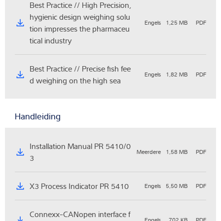
Best Practice // High Precision,
hygienic design weighing solu
Engels
1,25 MB
PDF
tion impresses the pharmaceu
tical industry
Best Practice // Precise fish fee
Engels
1,82 MB
PDF
d weighing on the high sea
Handleiding
Installation Manual PR 5410/0
Meerdere
1,58 MB
PDF
3
X3 Process Indicator PR 5410
Engels
5,50 MB
PDF
Connexx-CANopen interface f
Engels
702 KB
PDF