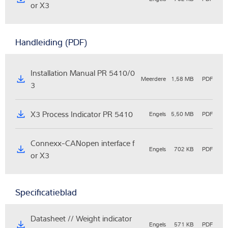
or X3
Handleiding (PDF)
Installation Manual PR 5410/0
Meerdere
1,58 MB
PDF
3
X3 Process Indicator PR 5410
Engels
5,50 MB
PDF
Connexx-CANopen interface f
Engels
702 KB
PDF
or X3
Specificatieblad
Datasheet // Weight indicator
Engels
571 KB
PDF