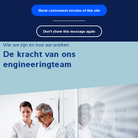
Show convenient version of this site
Product zoeken
Jobs
Men
Search
Loadcellen
Don't show this message again
term
Sear
Weegelektronica
Wie we zijn en hoe we werken
De kracht van ons
Industriële weegschalen
engineeringteam
Inspectie oplossingen
Software
Op maat gemaakte
Service
Industriën