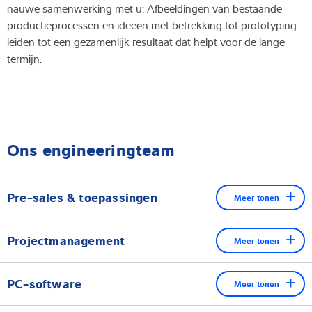
nauwe samenwerking met u: Afbeeldingen van bestaande
productieprocessen en ideeën met betrekking tot prototyping
leiden tot een gezamenlijk resultaat dat helpt voor de lange
termijn.
Ons engineeringteam
Pre-sales & toepassingen
Meer tonen
Onze pre-sales collega's voor speciale technische oplossingen
Projectmanagement
Meer tonen
hebben het hoogste niveau van expertise in hun vakgebied en
jarenlange ervaring in de implementatie van weeg- en
Projectmanagement op maat van individuele klantvereisten op
inspectietechnologieën op maat.
PC-software
Meer tonen
het gebied van weeg- en inspectietechnologieën: Wij bieden u
toegewijde contactpersonen die er alles aan doen om uw eisen
De technische expertise van ons team van