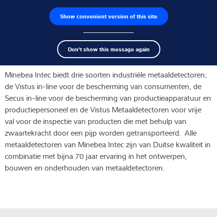
Show convenient version of this site
Product zoeken
Jobs
Men
Search
Loadcellen
Metaaldetectorspoelen
Don't show this message again
term
Sear
Weegelektronica
Minebea Intec biedt drie soorten industriële metaaldetectoren;
de Vistus in-line voor de bescherming van consumenten, de
Industriële weegschalen
Secus in-line voor de bescherming van productieapparatuur en
productiepersoneel en de Vistus Metaaldetectoren voor vrije
Inspectie oplossingen
val voor de inspectie van producten die met behulp van
zwaartekracht door een pijp worden getransporteerd. Alle
Software
metaaldetectoren van Minebea Intec zijn van Duitse kwaliteit in
combinatie met bijna 70 jaar ervaring in het ontwerpen,
Op maat gemaakte
bouwen en onderhouden van metaaldetectoren.
Service
Industriën