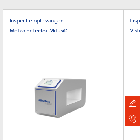
Expertise and Knowledge
Inspectie oplossingen
Ins
Over ons
Metaaldetector Mitus®
Vist
Latest
Product zoeken