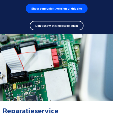
Show convenient version of this site
Product zoeken
Jobs
Men
Search
Loadcellen
Don't show this message again
term
Sear
Weegelektronica
Industriële weegschalen
Inspectie oplossingen
Software
Op maat gemaakte
Service
Reparatieservice
Industriën