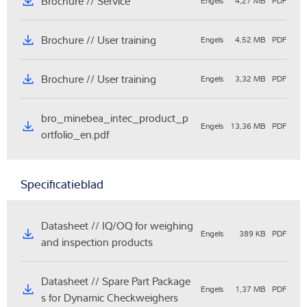
Brochure // Service
Engels
4,27 MB
PDF
Brochure // User training
Engels
4,52 MB
PDF
Brochure // User training
Engels
3,32 MB
PDF
bro_minebea_intec_product_p
Engels
13,36 MB
PDF
ortfolio_en.pdf
Specificatieblad
Datasheet // IQ/OQ for weighing
Engels
389 KB
PDF
and inspection products
Datasheet // Spare Part Package
Engels
1,37 MB
PDF
s for Dynamic Checkweighers