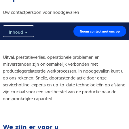
Expertise and Knowledge
Uw contactpersoon voor noodgevallen
Over ons
Inhoud
Neem contact met ons op
Latest
Uitval, prestatieverlies, operationele problemen en
misverstanden zijn onlosmakelijk verbonden met
Product zoeken
productiegerelateerde werkprocessen. In noodgevallen kunt u
op ons rekenen: Snelle, doortastende actie door onze
servicehotline-experts en up-to-date technologieën op afstand
zijn cruciaal voor een snel herstel van de productie naar de
oorspronkelijke capaciteit.
We zijn er voor u