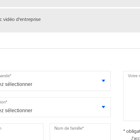
 vidéo d'entreprise
mande
*
Votre
tion
*
m
Nom de famille
*
* obliga
J'ac