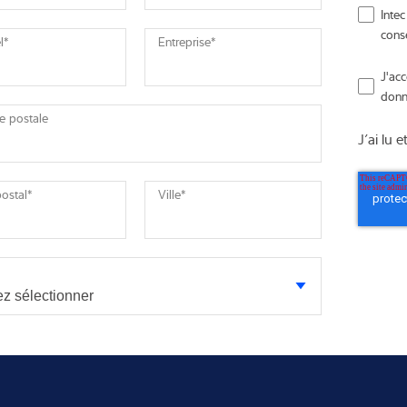
Inte
cons
l
*
Entreprise
*
J'ac
donn
e postale
J’ai lu e
ostal
*
Ville
*