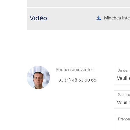
Vidéo
Minebea Intec
Soutien aux ventes
Je de
+33 (1) 48 63 90 65
Saluta
Préno