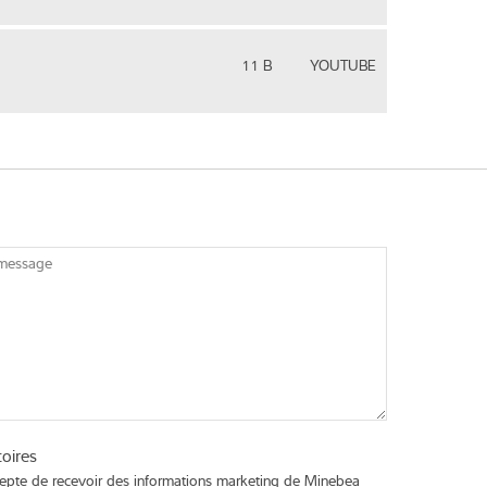
11 B
YOUTUBE
 message
toires
cepte de recevoir des informations marketing de Minebea