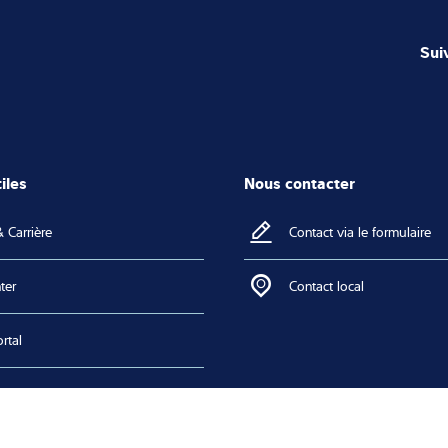
Sui
iles
Nous contacter
 Carrière
Contact via le formulaire
ter
Contact local
rtal
 Download
n certificates