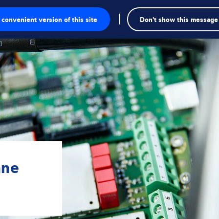
Recherch
convenient version of this site
Don't show this message
sage
e pesage
ielles
ection
nne
duelles
ielles