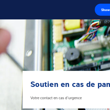
Show 
Capteurs de pe
Électroniques d
Balances industr
Solutions d'insp
Logiciels
Soutien en cas de pa
Solutions indivi
Service
Votre contact en cas d’urgence
Solutions Industr