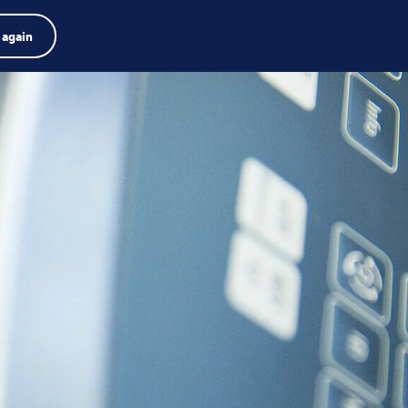
e de produits
Emplois
Recherche
Français
 again
Menu
Search
term
Search