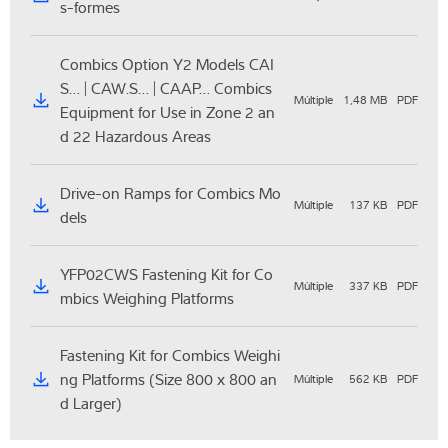
s-formes
Combics Option Y2 Models CAI
S… | CAW.S… | CAAP… Combics
Múltiple
1,48 MB
PDF
Equipment for Use in Zone 2 an
d 22 Hazardous Areas
Drive-on Ramps for Combics Mo
Múltiple
137 KB
PDF
dels
YFP02CWS Fastening Kit for Co
Múltiple
337 KB
PDF
mbics Weighing Platforms
Fastening Kit for Combics Weighi
ng Platforms (Size 800 x 800 an
Múltiple
562 KB
PDF
d Larger)