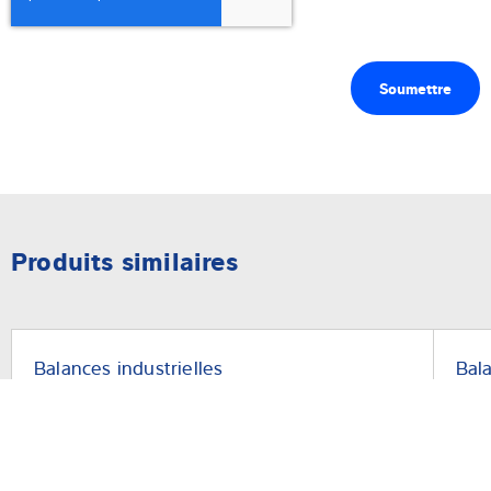
Produits similaires
Balances industrielles
Bala
Balances industrielles Midrics
IS