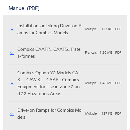
Manuel (PDF)
Installationsanleitung Drive-on R
Múltiple
137 KB
PDF
amps for Combics Models
Combics CAAPP.., CAAPS.. Plate
Français
1,20 MB
PDF
s-formes
Combics Option Y2 Models CAI
S… | CAW.S… | CAAP… Combics
Múltiple
1,48 MB
PDF
Equipment for Use in Zone 2 an
d 22 Hazardous Areas
Drive-on Ramps for Combics Mo
Múltiple
137 KB
PDF
dels