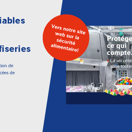
iables
iseries
tion de
ncées de