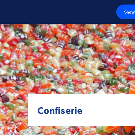
Show 
Capteurs de pe
Électroniques d
Balances industr
Solutions d'insp
Logiciels
Solutions indivi
Confiserie
Service
Solutions Industr