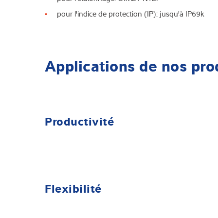
pour l'indice de protection (IP): jusqu'à IP69k
Applications de nos pro
Productivité
Améliorer la productivité en optimisant les proc
Les technologies de pesage et d'inspection de Minebe
augmenter le rendement d'une chaîne de production
Flexibilité
production jusqu'à la minimisation des rejets et l'o