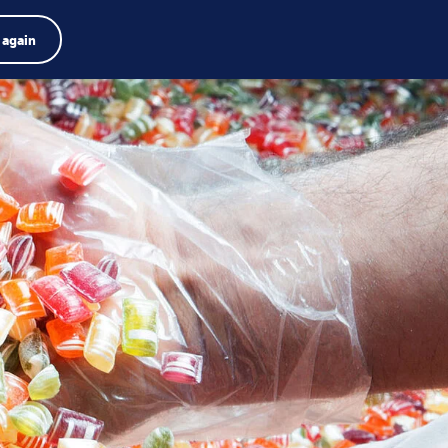
e de produits
Emplois
Recherche
Français
 again
Menu
Search
term
Search