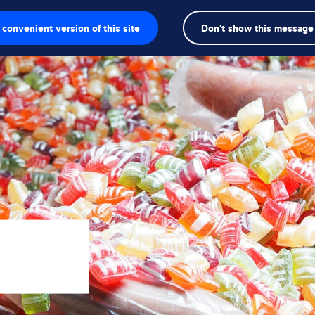
Recherch
convenient version of this site
Don't show this message
sage
e pesage
ielles
ection
duelles
ielles