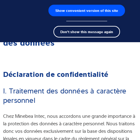
Show convenient version of this site
Recherche de produits
Emplois
Men
Search
Capteurs de pesage
Informations sur la protection
Don't show this message again
term
Sear
des données
Électroniques de pesage
Balances industrielles
Déclaration de confidentialité
Solutions d'inspection
I. Traitement des données à caractère
Logiciels
personnel
Solutions individuelles
Chez Minebea Intec, nous accordons une grande importance à
Service
la protection des données à caractère personnel. Nous traitons
donc vos données exclusivement sur la base des dispositions
Solutions Industrielles
légales en vigueur dans le cadre du règlement général sur la