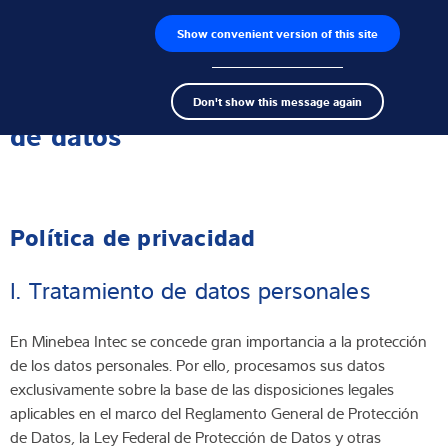
Show convenient version of this site
Buscador de productos
Empleos
Men
Search
Células de carga
Información sobre la protección
Don't show this message again
term
Sear
de datos
Terminales de pesaje
Básculas industriales
Política de privacidad
Soluciones de inspección
I. Tratamiento de datos personales
Software
Soluciones individuales
En Minebea Intec se concede gran importancia a la protección
de los datos personales. Por ello, procesamos sus datos
Servicios
exclusivamente sobre la base de las disposiciones legales
aplicables en el marco del Reglamento General de Protección
Soluciones Industriales
de Datos, la Ley Federal de Protección de Datos y otras