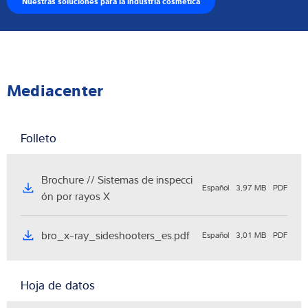
Nuestras soluciones para la industria cosmética
Mediacenter
Folleto
Brochure // Sistemas de inspecci
Español
3,97 MB
PDF
ón por rayos X
bro_x-ray_sideshooters_es.pdf
Español
3,01 MB
PDF
Hoja de datos