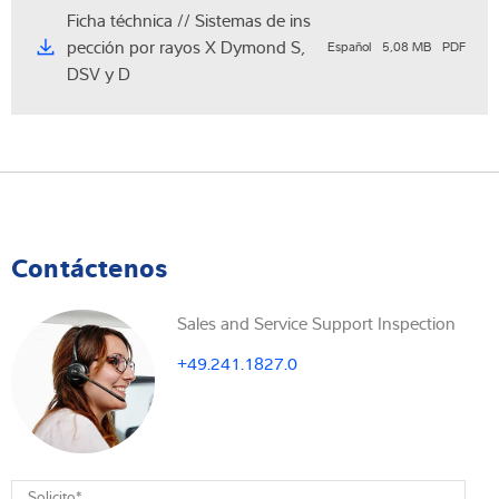
Ficha téchnica // Sistemas de ins
pección por rayos X Dymond S,
Español
5,08 MB
PDF
DSV y D
Contáctenos
Sales and Service Support Inspection
+49.241.1827.0
Solicito
*