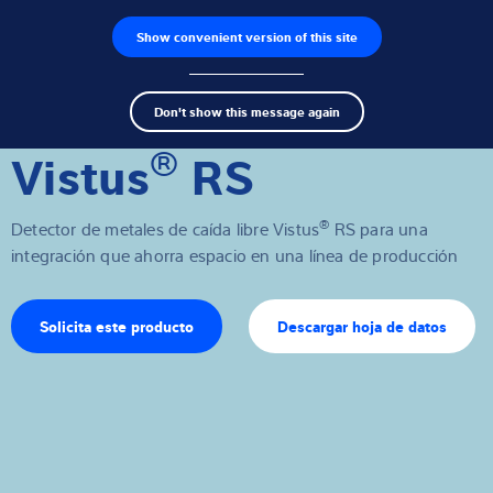
Show convenient version of this site
Buscador de productos
Empleos
Men
Search
Células de carga
Don't show this message again
term
Sear
®
Vistus
RS
Terminales de pesaje
Básculas industriales
®
Detector de metales de caída libre Vistus
RS para una
integración que ahorra espacio en una línea de producción
Soluciones de inspección
Software
Solicita este producto
Descargar hoja de datos
Soluciones individuales
Servicios
Soluciones Industriales