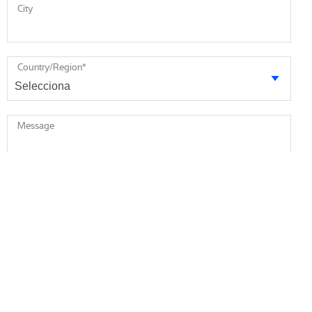
City
Country/Region
*
Message
* required
I agree to receive future marketing information from Minebea
Intec via email. I am informed that I can revoke this consent at
any time.