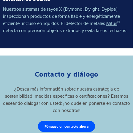
Nuestros sistemas de rayos X (
Dymond
,
Dylight
,
Dypipe
)
inspeccionan productos de forma fiable y energéticamente
®
eficiente, incluso en líquidos. El detector de metales
Mitus
detecta con precisión objetos extraños y evita falsos rechazos.
Contacto y diálogo
¿Desea más información sobre nuestra estrategia de
sostenibilidad, medidas específicas o certificaciones? Estamos
deseando dialogar con usted: ¡no dude en ponerse en contacto
con nosotros!
Póngase en contacto ahora