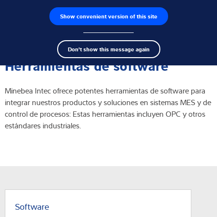
Show convenient version of this site
Buscador de productos
Empleos
Men
Search
Células de carga
Don't show this message again
term
Sear
Herramientas de software
Terminales de pesaje
Minebea Intec ofrece potentes herramientas de software para
Básculas industriales
integrar nuestros productos y soluciones en sistemas MES y de
control de procesos: Estas herramientas incluyen OPC y otros
Soluciones de inspección
estándares industriales.
Software
Soluciones individuales
Servicios
Software
Soluciones Industriales