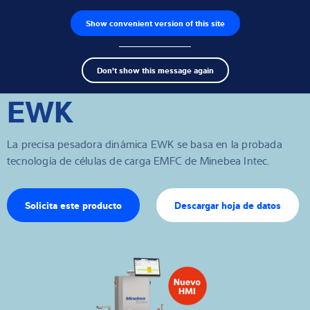
Show convenient version of this site
Buscador de productos
Empleos
Men
Search
Células de carga
Don't show this message again
term
Sear
EWK
Terminales de pesaje
Básculas industriales
La precisa pesadora dinámica EWK se basa en la probada
tecnología de células de carga EMFC de Minebea Intec.
Soluciones de inspección
Software
Solicita este producto
Descargar hoja de datos
Soluciones individuales
Servicios
Soluciones Industriales