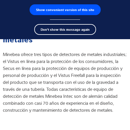
Show convenient version of this site
Buscador de productos
Empleos
Men
Search
Células de carga
Bobinas para detectores de
Don't show this message again
term
Sear
metales
Terminales de pesaje
Minebea ofrece tres tipos de detectores de metales industriales;
Básculas industriales
el Vistus en línea para la protección de los consumidores, la
Secus en línea para la protección de equipos de producción y
Soluciones de inspección
personal de producción y el Vistus Freefall para la inspección
del producto que se transporta con el uso de la gravedad a
Software
través de una tubería. Todas características de equipo de
detección de metales Minebea Intec son de alemán calidad
Soluciones individuales
combinado con casi 70 años de experiencia en el diseño,
construcción y mantenimiento de detectores de metales.
Servicios
Soluciones Industriales