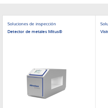
Experiencia y conocimientos
Sobre Nostros
Soluciones de inspección
Sol
Detector de metales Mitus®
Vist
Noticias
Buscador de productos