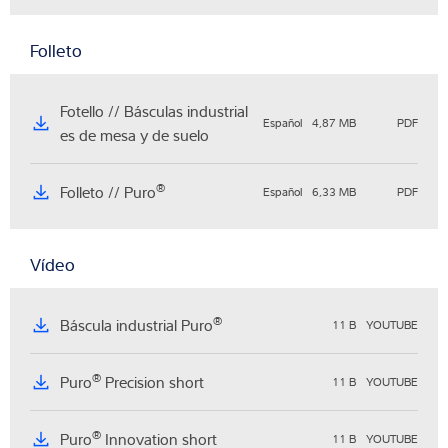
Folleto
Fotello // Básculas industrial
Español
4,87 MB
PDF
es de mesa y de suelo
®
Folleto // Puro
Español
6,33 MB
PDF
Vídeo
®
Báscula industrial Puro
11 B
YOUTUBE
®
Puro
Precision short
11 B
YOUTUBE
®
Puro
Innovation short
11 B
YOUTUBE