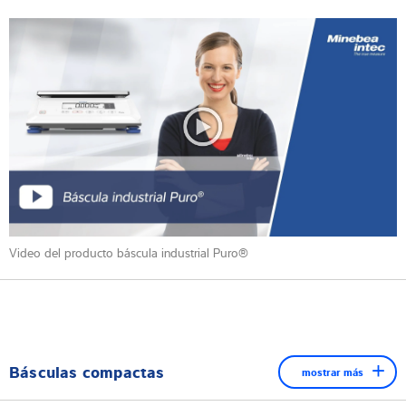
Video del producto báscula industrial Puro®
Básculas compactas
mostrar más