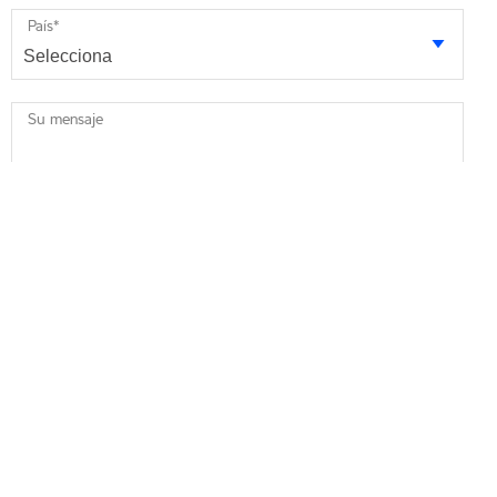
País
*
Su mensaje
* obligatorios
Acepto recibir información de marketing de Minebea Intec por
correo electrónico. Me informan que puedo revocar este
consentimiento en cualquier momento.
Acepto que Minebea Intec puede almacenar y procesar mis
datos personales.
*