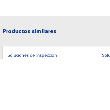
Productos similares
Soluciones de inspección
Sol
Sistema de inspección por rayos X Dylight
Ins