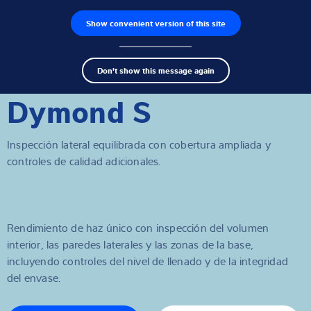
Show convenient version of this site
Buscador de productos
Empleos
Men
Search
Células de carga
Don't show this message again
term
Sear
Dymond S
Terminales de pesaje
Básculas industriales
Inspección lateral equilibrada con cobertura ampliada y
controles de calidad adicionales.
Soluciones de inspección
Software
Rendimiento de haz único con inspección del volumen
Soluciones individuales
interior, las paredes laterales y las zonas de la base,
incluyendo controles del nivel de llenado y de la integridad
Servicios
del envase.
Soluciones Industriales