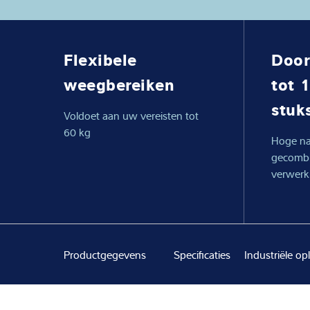
Expertise and 
Flexibele
Door
Over ons
weegbereiken
tot 
Latest
stuk
Voldoet aan uw vereisten tot
60 kg
Hoge na
gecombi
verwerki
Productgegevens
Specificaties
Industriële op