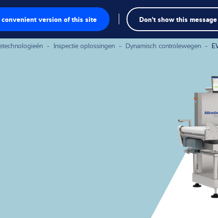
convenient version of this site
Don't show this message
Se
te
ietechnologieën
-
Inspectie oplossingen
-
Dynamisch controlewegen
-
E
a
gschalen
singen
kte