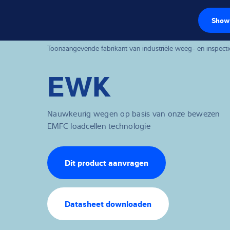
Show 
Loadcellen
Toonaangevende fabrikant van industriële weeg- en inspect
EWK
Weegelektronic
Industriële wee
Nauwkeurig wegen op basis van onze bewezen
Inspectie oplos
EMFC loadcellen technologie
Software
Dit product aanvragen
Op maat gemaa
Service
Datasheet downloaden
Industriën