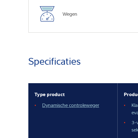
Wegen
Specificaties
Type product
Produ
Dynamische controleweger
Kl
eva
3-v
se