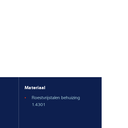
Materiaal
Roestvrijstalen behuizing
1.4301