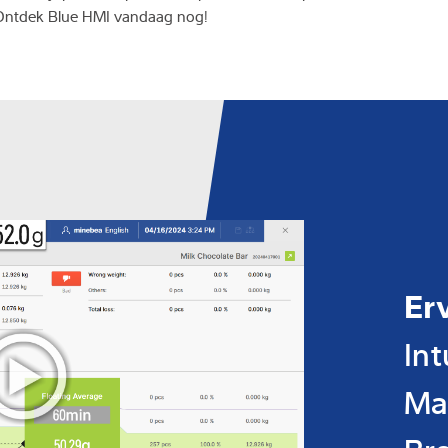
. Ontdek Blue HMI vandaag nog!
Er
Int
Ma
Bre