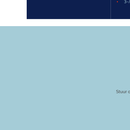
3-
Stuur o