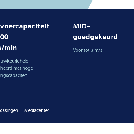
Knowledge
voercapaciteit
MID-
100
goedgekeurd
s/min
Voor tot 3 m/s
uwkeurigheid
neerd met hoge
ngscapaciteit
lossingen
Mediacenter