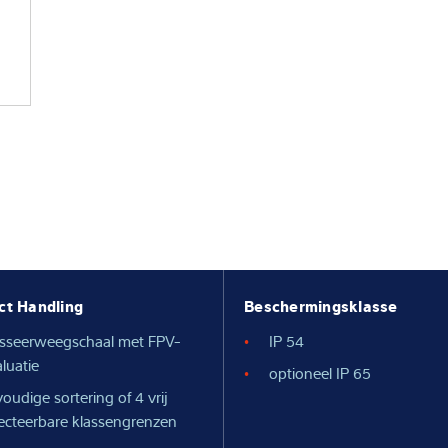
ct Handling
Beschermingsklasse
asseerweegschaal met FPV-
IP 54
luatie
optioneel IP 65
oudige sortering of 4 vrij
lecteerbare klassengrenzen