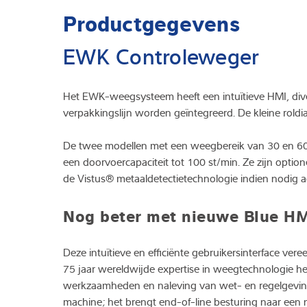
Productgegevens
EWK Controleweger
Het EWK-weegsysteem heeft een intuïtieve HMI, dive
verpakkingslijn worden geïntegreerd. De kleine rold
De twee modellen met een weegbereik van 30 en 6
een doorvoercapaciteit tot 100 st/min. Ze zijn option
de Vistus® metaaldetectietechnologie indien nodig
Nog beter met nieuwe Blue HM
Deze intuïtieve en efficiënte gebruikersinterface v
75 jaar wereldwijde expertise in weegtechnologie h
werkzaamheden en naleving van wet- en regelgeving. 
machine; het brengt end-of-line besturing naar een n