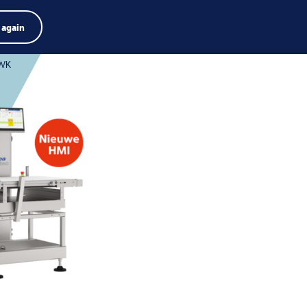
Product zoeken
Jobs
Zoeken
Nederlands
 again
Menu
arch
rm
Search
WK