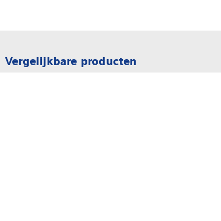
Vergelijkbare producten
Weegelektronica
Weegtransmitter PR 5220