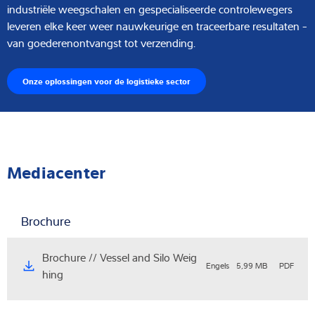
industriële weegschalen en gespecialiseerde controlewegers
leveren elke keer weer nauwkeurige en traceerbare resultaten -
van goederenontvangst tot verzending.
Onze oplossingen voor de logistieke sector
Mediacenter
Brochure
Brochure // Vessel and Silo Weig
Engels
5,99 MB
PDF
hing