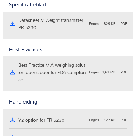
Specificatieblad
Datasheet // Weight transmitter
Engels
829 KB
PDF
PR 5230
Best Practices
Best Practice // A weighing solut
ion opens door for FDA complian
Engels
1,51 MB
PDF
ce
Handleiding
Y2 option for PR 5230
Engels
127 KB
PDF