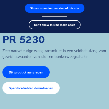
Show convenient version of this site
Product zoeken
Jobs
Men
Search
Loadcellen
Don't show this message again
term
Sear
PR 5230
Weegelektronica
Industriële weegschalen
Zeer nauwkeurige weegtransmitter in een veldbehuizing voor
gewichtswaarden van silo- en bunkerweegschalen
Inspectie oplossingen
Software
Dit product aanvragen
Op maat gemaakte
Specificatieblad downloaden
Service
Industriën