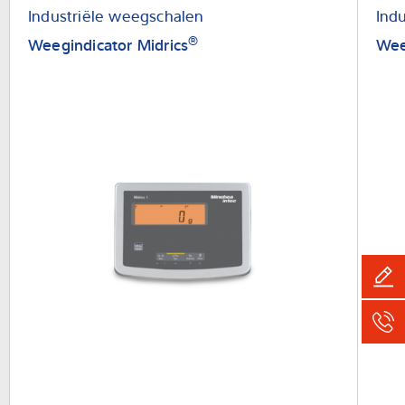
Industriële weegschalen
Ind
Expertise and Knowledge
®
Weegindicator Midrics
Wee
Over ons
Latest
Product zoeken