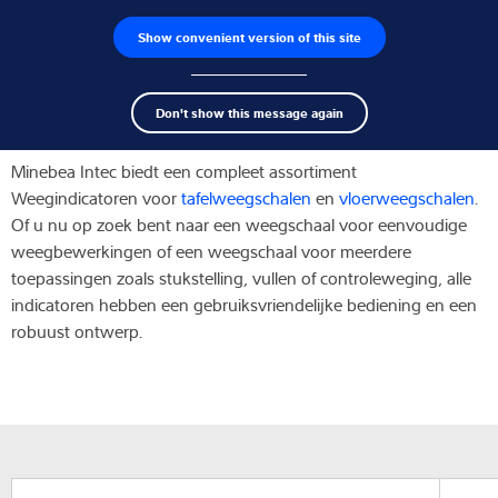
Show convenient version of this site
Product zoeken
Jobs
Men
Search
Loadcellen
Weegindicatoren
Don't show this message again
term
Sear
Weegelektronica
Minebea Intec biedt een compleet assortiment
Weegindicatoren voor
tafelweegschalen
en
vloerweegschalen
.
Industriële weegschalen
Of u nu op zoek bent naar een weegschaal voor eenvoudige
weegbewerkingen of een weegschaal voor meerdere
Inspectie oplossingen
toepassingen zoals stukstelling, vullen of controleweging, alle
indicatoren hebben een gebruiksvriendelijke bediening en een
Software
robuust ontwerp.
Op maat gemaakte
Service
Industriën