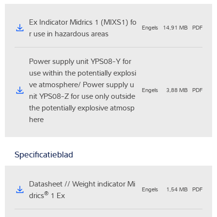
Ex Indicator Midrics 1 (MIXS1) fo
Engels
14,91 MB
PDF
r use in hazardous areas
Power supply unit YPS08-Y for
use within the potentially explosi
ve atmosphere/ Power supply u
Engels
3,88 MB
PDF
nit YPS08-Z for use only outside
the potentially explosive atmosp
here
Specificatieblad
Datasheet // Weight indicator Mi
Engels
1,54 MB
PDF
®
drics
1 Ex