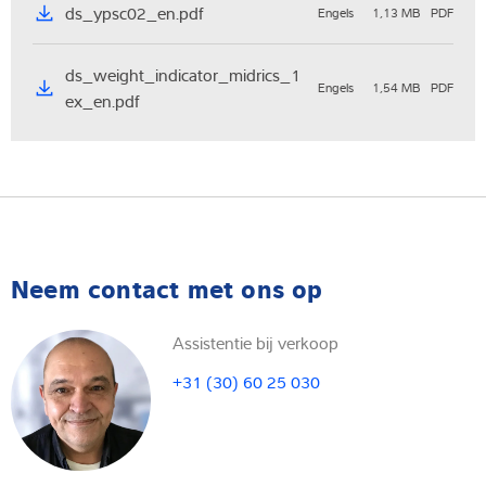
ds_ypsc02_en.pdf
Engels
1,13 MB
PDF
ds_weight_indicator_midrics_1
Engels
1,54 MB
PDF
ex_en.pdf
Neem contact met ons op
Assistentie bij verkoop
+31 (30) 60 25 030