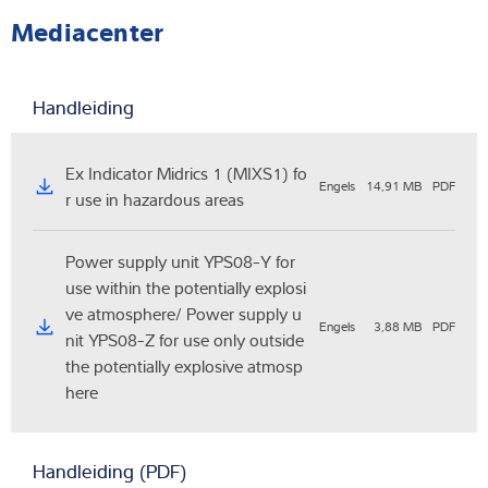
Mediacenter
Handleiding
Ex Indicator Midrics 1 (MIXS1) fo
Engels
14,91 MB
PDF
r use in hazardous areas
Power supply unit YPS08-Y for
use within the potentially explosi
ve atmosphere/ Power supply u
Engels
3,88 MB
PDF
nit YPS08-Z for use only outside
the potentially explosive atmosp
here
Handleiding (PDF)