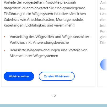
Vorteile der vorgestellten Produkte praxisnah
Anfo
dargestellt. Zudem erwartet Sie eine grundlegende
konf
Einführung in ein Wägesystem inklusive sämtlichen
Lösu
Zubehörs wie Anschlusskästen, Montagemodule,
dies
Kabellängen, Eichfähigkeit und vielem mehr!
lei
Kund
Vorstellung des Wägezellen und Wägetransmitter-
glei
Portfolios inkl. Anwendungsbereiche
Dien
Realisierte Wägeanwendungen und Vorteile von
Minebea Intec Wägesystemen
Webinar sehen
Zu allen Webinaren
1 2