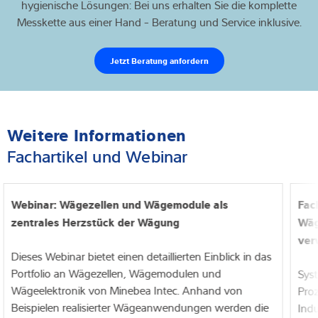
hygienische Lösungen: Bei uns erhalten Sie die komplette
Messkette aus einer Hand - Beratung und Service inklusive.
Jetzt Beratung anfordern
Weitere Informationen
Fachartikel und Webinar
Webinar: Wägezellen und Wägemodule als
Fac
zentrales Herzstück der Wägung
Wäg
ver
Dieses Webinar bietet einen detaillierten Einblick in das
Portfolio an Wägezellen, Wägemodulen und
Syst
Wägeelektronik von Minebea Intec. Anhand von
Proz
Beispielen realisierter Wägeanwendungen werden die
Indu