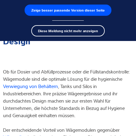
Zeige besser passende Version dieser Seite
Produktfinder
Jobs
Men
Search
Wägezellen
Wägemodule im hygienischen
Diese Meldung nicht mehr anzeigen
term
Sear
Design
Wägeelektroniken
Industriewaagen
Ob für Dosier und Abfüllprozesse oder die Füllstandskontrolle:
Inspektionslösungen
Wägemodule sind die optimale Lösung für die hygienische
Verwiegung von Behältern
, Tanks und Silos in
Software
Industriebereichen. Ihre präzise Wägeergebnisse und ihr
durchdachtes Design machen sie zur ersten Wahl für
Individuelle Lösungen
Unternehmen, die höchste Standards in Bezug auf Hygiene
und Genauigkeit einhalten müssen.
Service
Der entscheidende Vorteil von Wägemodulen gegenüber
Industrielösungen