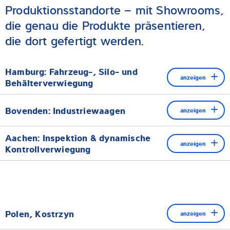
Produktionsstandorte – mit Showrooms,
die genau die Produkte präsentieren,
die dort gefertigt werden.
Hamburg: Fahrzeug-, Silo- und
anzeigen
Behälterverwiegung
Am Standort Hamburg bündelt sich unsere Expertise in den
Bovenden: Industriewaagen
anzeigen
Bereichen Fahrzeug-, Silo- und Behälterverwiegung. Unsere
Spezialisten aus den Bereichen Sales Engineering, Application
In Bovenden blicken wir mit Stolz auf rund 150 Jahre
Aachen: Inspektion & dynamische
und Product Management demonstrieren Ihnen gern die
Erfahrung in der industriellen Verwiegung zurück. Folgende
anzeigen
Kontrollverwiegung
folgenden Komponenten und Lösungen:
Technologien und Lösungen werden von Sales Engineers,
Am Standort Aachen werden seit über 70 Jahren industrielle
Application Specialists oder einem Product Manager
Wägezellen und Einbausätze – analog und digital
Inspektionssysteme entwickelt - unsere Spezialisten aus den
demonstriert:
Einbausätze
Bereichen Sales Engineering, Application und Product
Management demonstrieren Ihnen Systeme und Lösungen aus
Industriewaagen
Kabelverbindungskästen
Polen, Kostrzyn
anzeigen
den Bereichen:
Software SPC@Enterprise
Wägeelektroniken