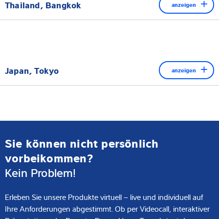
Thailand, Bangkok
anzeigen
Lösungen:
Industriewaagen
Wägezellen und Einbausätze
Im Technical Center in der Nähe von Bangkok demonstrieren
Dynamische Kontrollwaagen
Ihnen erfahrene Expertinnen und Experten neueste
Wägeelektroniken
Röntgen-Inspektionssysteme
Technologien und Produkte aus den Bereichen:
Industriewaagen
Jetzt Termin vereinbaren
Japan, Tokyo
anzeigen
Röntgen-Inspektionsysteme
Wägezellen und Einbausätze
Metalldetektoren
Im neu eröffneten Showroom im Tokyo X-Tech Garden, dem
Fahrzeugwaagen
Innovationszentrum unserer Muttergesellschaft
Dynamische Kontrollwaagen
Wägeelektroniken
MinebeaMitsumi, erhalten Besucherinnen und Besucher einen
Industriewaagen
umfassenden Einblick in das breite Produktportfolio der
Wägezellen
Jetzt Termin vereinbaren
Unternehmensgruppe – darunter auch zentrale Technologien
Sie können nicht persönlich
von Minebea Intec.
vorbeikommen?
Jetzt Termin vereinbaren
Kein Problem!
Röntgen-Inspektionssysteme
Metalldetektoren
Erleben Sie unsere Produkte virtuell – live und individuell auf
Dynamische Kontrollwaagen
Ihre Anforderungen abgestimmt. Ob per Videocall, interaktiver