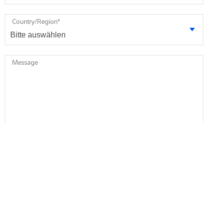
Country/Region
*
Message
I am interested in
Metal detector
X-ray systems
Checkweigher