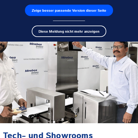
Zeige besser passende Version dieser Seite
Produktfinder
Jobs
Men
Search
Wägezellen
Diese Meldung nicht mehr anzeigen
term
Sear
Wägeelektroniken
Industriewaagen
Inspektionslösungen
Software
Individuelle Lösungen
Service
Tech- und Showrooms
Industrielösungen