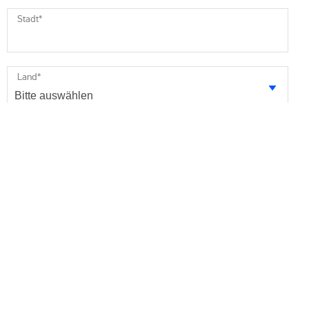
Stadt
*
Land
*
Ihre Nachricht
* Pflichtfelder
Ich bin damit einverstanden, zukünftige
Marketinginformationen von Minebea Intec per E-Mail zu
erhalten. Ich bin informiert, dass ich diese Einwilligung