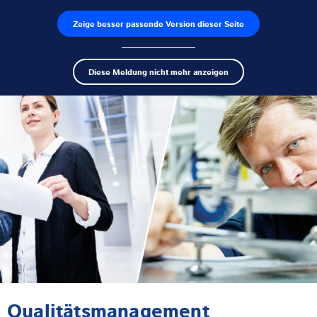
Zeige besser passende Version dieser Seite
Produktfinder
Jobs
Men
Search
Wägezellen
Diese Meldung nicht mehr anzeigen
term
Sear
Wägeelektroniken
Industriewaagen
Inspektionslösungen
Software
Individuelle Lösungen
Service
Qualitätsmanagement
Industrielösungen