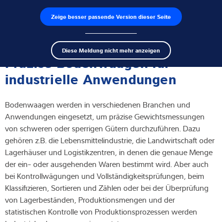
Zeige besser passende Version dieser Seite
Produktfinder
Jobs
Men
Search
Wägezellen
Diese Meldung nicht mehr anzeigen
term
Sear
Präzise Bodenwaagen für
Wägeelektroniken
industrielle Anwendungen
Industriewaagen
Bodenwaagen werden in verschiedenen Branchen und
Anwendungen eingesetzt, um präzise Gewichtsmessungen
Inspektionslösungen
von schweren oder sperrigen Gütern durchzuführen. Dazu
gehören z.B. die Lebensmittelindustrie, die Landwirtschaft oder
Software
Lagerhäuser und Logistikzentren, in denen die genaue Menge
der ein- oder ausgehenden Waren bestimmt wird. Aber auch
Individuelle Lösungen
bei Kontrollwägungen und Vollständigkeitsprüfungen, beim
Klassifizieren, Sortieren und Zählen oder bei der Überprüfung
Service
von Lagerbeständen, Produktionsmengen und der
statistischen Kontrolle von Produktionsprozessen werden
Industrielösungen