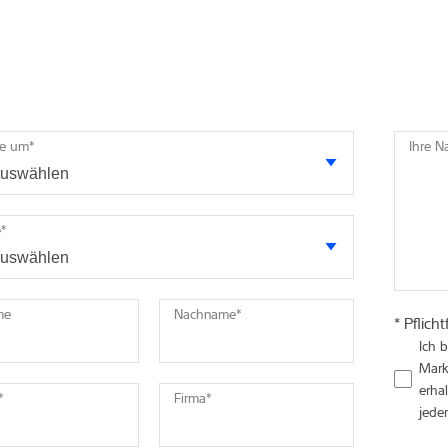
te um
*
Ihre N
e
*
me
Nachname
*
* Pflicht
Ich 
Mark
erhal
*
Firma
*
jede