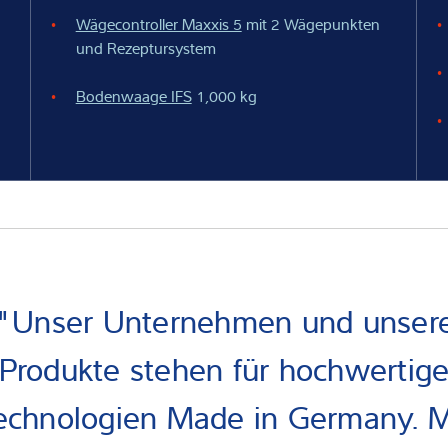
Wägecontroller Maxxis 5
mit 2 Wägepunkten
und Rezeptursystem
Bodenwaage IFS
1,000 kg
"Unser Unternehmen und unser
Produkte stehen für hochwertig
echnologien Made in Germany. M