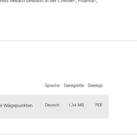
reits vielfach bewährt in der Chemie-, Pharma-,
Sprache
Dateigröße
Dateityp
 zwei Wägepunkten
Deutsch
1,34 MB
PDF