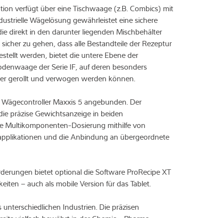
tion verfügt über eine Tischwaage (z.B. Combics) mit
dustrielle Wägelösung gewährleistet eine sichere
ie direkt in den darunter liegenden Mischbehälter
sicher zu gehen, dass alle Bestandteile der Rezeptur
estellt werden, bietet die untere Ebene der
odenwaage der Serie IF, auf deren besonders
lter gerollt und verwogen werden können.
n Wägecontroller Maxxis 5 angebunden. Der
die präzise Gewichtsanzeige in beiden
ie Multikomponenten-Dosierung mithilfe von
pplikationen und die Anbindung an übergeordnete
derungen bietet optional die Software ProRecipe XT
keiten – auch als mobile Version für das Tablet.
terschiedlichen Industrien. Die präzisen