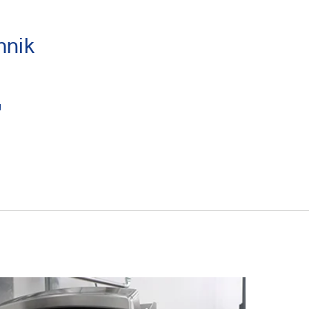
hnik
"