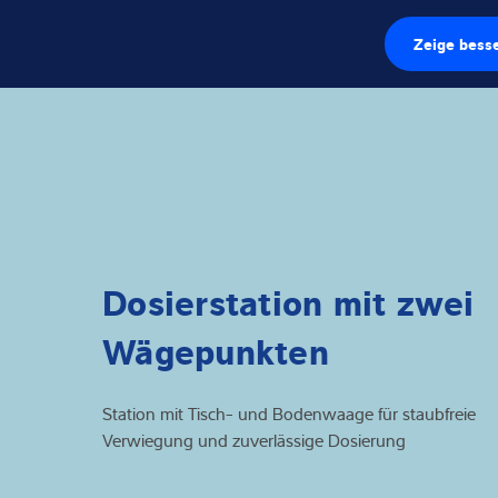
Zeige besse
Wägezellen
Wägeelektronik
Industriewaage
Inspektionslös
Dosierstation mit zwei
Software
Wägepunkten
Individuelle Lö
Station mit Tisch- und Bodenwaage für staubfreie
Service
Verwiegung und zuverlässige Dosierung
Industrielösung