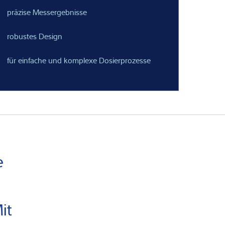
präzise Messergebnisse
robustes Design
für einfache und komplexe Dosierprozesse
e
e
it