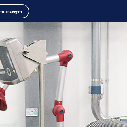
Produktfinder
Jobs
Suche
Deutsch
hr anzeigen
Menü
Search
term
Search