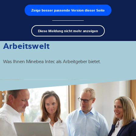
Zeige besser passende Version dieser Seite
Produktfinder
Jobs
Men
Search
Wägezellen
Diese Meldung nicht mehr anzeigen
term
Sear
Wägeelektroniken
Arbeitswelt
Industriewaagen
Was Ihnen Minebea Intec als Arbeitgeber bietet.
Inspektionslösungen
Software
Individuelle Lösungen
Service
Industrielösungen