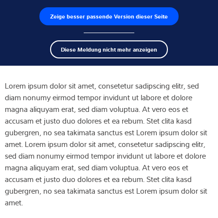
Zeige besser passende Version dieser Seite
Produktfinder
Jobs
Men
Search
Wägezellen
Diese Meldung nicht mehr anzeigen
term
Sear
CN Video BiliBili
Wägeelektroniken
Lorem ipsum dolor sit amet, consetetur sadipscing elitr, sed
Industriewaagen
diam nonumy eirmod tempor invidunt ut labore et dolore
magna aliquyam erat, sed diam voluptua. At vero eos et
Inspektionslösungen
accusam et justo duo dolores et ea rebum. Stet clita kasd
gubergren, no sea takimata sanctus est Lorem ipsum dolor sit
Software
amet. Lorem ipsum dolor sit amet, consetetur sadipscing elitr,
sed diam nonumy eirmod tempor invidunt ut labore et dolore
Individuelle Lösungen
magna aliquyam erat, sed diam voluptua. At vero eos et
accusam et justo duo dolores et ea rebum. Stet clita kasd
Service
gubergren, no sea takimata sanctus est Lorem ipsum dolor sit
amet.
Industrielösungen