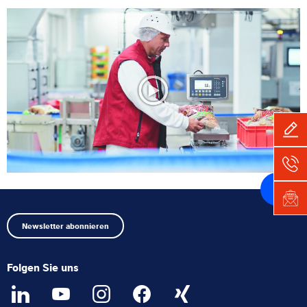
Expertise und Wissen
Über uns
Aktuelles
Produktfinder
Zurück
zum
Anfang
Newsletter abonnieren
Folgen Sie uns