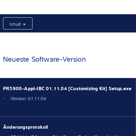
Expertise und Wissen
Inhalt
Über uns
Aktuelles
Neueste Software-Version
Produktfinder
PR5900-Appl-IBC 01.11.04 [Customizing Kit] Setup.exe
Version: 01.11.04
Änderungsprotokoll