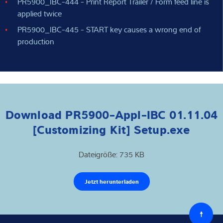
PR5900_IBC-444 - Print Report Trailer / Form feed line is
applied twice
PR5900_IBC-445 - START key causes a wrong end of
production
Download PR5900-Appl-IBC 01.11.04
[Customizing Kit] Setup.exe
Dateigröße: 735 KB
Jetzt herunterladen
Zurück
zum