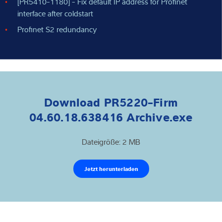
[PR5410-1180] - Fix default IP address for Profinet
interface after coldstart
Profinet S2 redundancy
Download PR5220-Firm
04.60.18.638416 Archive.exe
Dateigröße: 2 MB
Jetzt herunterladen