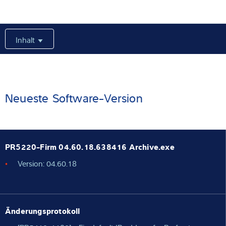
Expertise und Wissen
Inhalt
Über uns
Aktuelles
Neueste Software-Version
Produktfinder
PR5220-Firm 04.60.18.638416 Archive.exe
Version: 04.60.18
Änderungsprotokoll