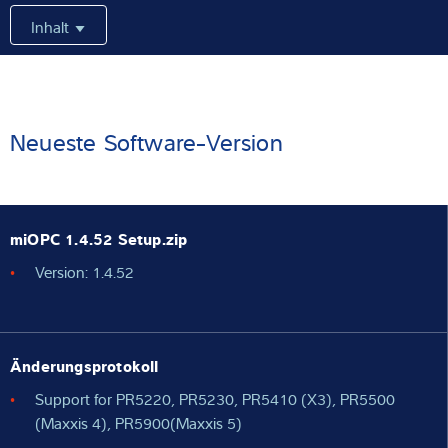
Inhalt
Expertise und Wissen
Über uns
Aktuelles
Neueste Software-Version
Produktfinder
miOPC 1.4.52 Setup.zip
Version: 1.4.52
Änderungsprotokoll
Support for PR5220, PR5230, PR5410 (X3), PR5500
(Maxxis 4), PR5900(Maxxis 5)