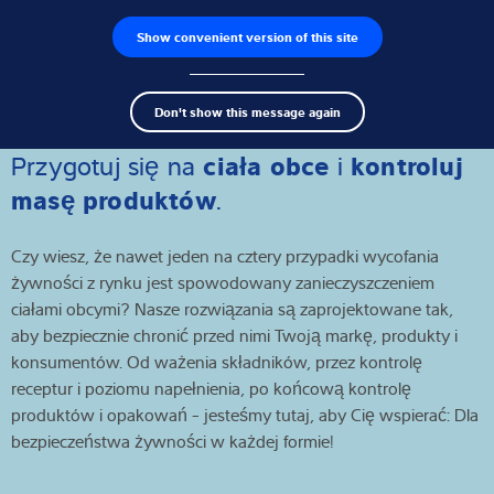
Show convenient version of this site
Wyszukiwarka produktów
Praca
Men
Search
Czujniki wagowe
Don't show this message again
term
Sear
Terminale wagowe
ciała obce
kontroluj
Przygotuj się na
i
masę produktów
.
Wagi przemysłowe
Czy wiesz, że nawet jeden na cztery przypadki wycofania
Rozwiązania w zakresie inspekcji
żywności z rynku jest spowodowany zanieczyszczeniem
ciałami obcymi? Nasze rozwiązania są zaprojektowane tak,
Oprogramowanie
aby bezpiecznie chronić przed nimi Twoją markę, produkty i
konsumentów. Od ważenia składników, przez kontrolę
Rozwiązania indywidualne
receptur i poziomu napełnienia, po końcową kontrolę
produktów i opakowań - jesteśmy tutaj, aby Cię wspierać: Dla
Serwis
bezpieczeństwa żywności w każdej formie!
Rozwiązania przemysłowe