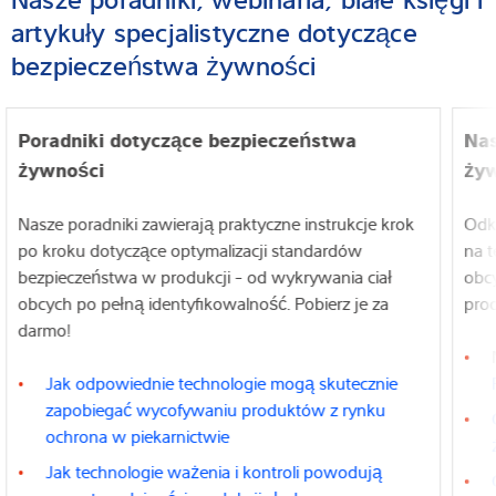
artykuły specjalistyczne dotyczące
bezpieczeństwa żywności
Poradniki dotyczące bezpieczeństwa
Nas
żywności
ży
Nasze poradniki zawierają praktyczne instrukcje krok
Odkr
po kroku dotyczące optymalizacji standardów
na t
bezpieczeństwa w produkcji - od wykrywania ciał
obc
obcych po pełną identyfikowalność. Pobierz je za
prod
darmo!
Jak odpowiednie technologie mogą skutecznie
zapobiegać wycofywaniu produktów z rynku
ochrona w piekarnictwie
Jak technologie ważenia i kontroli powodują