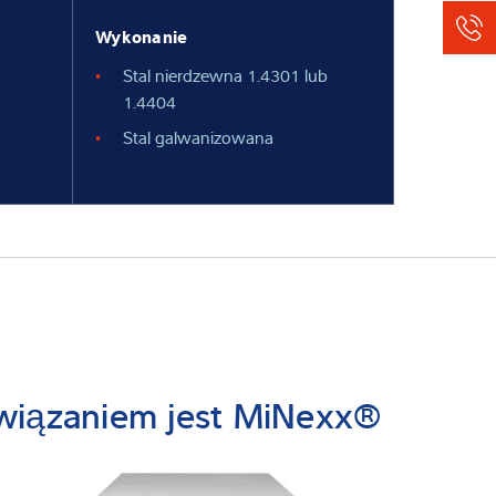
Wykonanie
Stal nierdzewna 1.4301 lub
1.4404
Stal galwanizowana
wiązaniem jest MiNexx®