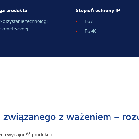
ga produktu
Stopień ochrony IP
korzystanie technologii
IP67
nsometrycznej
IP69K
a związanego z ważeniem – roz
wo i wydajność produkcji.