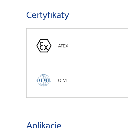
Certyfikaty
ATEX
OIML
Aplikacje