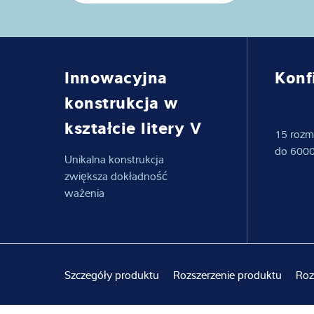
Wiedza i doświ
O nas
Innowacyjna
Konf
Aktualności
konstrukcja w
kształcie litery V
15 rozm
do 6000
Unikalna konstrukcja
zwiększa dokładność
ważenia
Szczegóły produktu
Rozszerzenie produktu
Roz