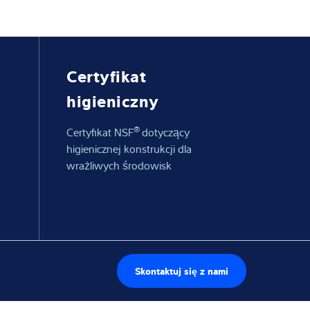
Certyfikat
higieniczny
®
Certyfikat NSF
dotyczący
higienicznej konstrukcji dla
wrażliwych środowisk
Skontaktuj się z nami