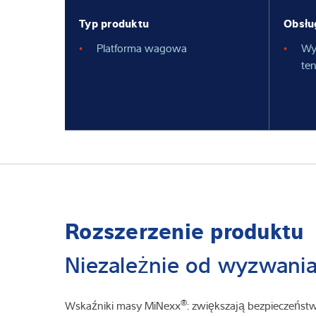
Typ produktu
Obsłu
Platforma wagowa
Wy
te
Rozszerzenie produktu
Niezależnie od wyzwani
®
Wskaźniki masy MiNexx
: zwiększają bezpieczeńst