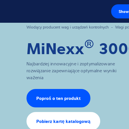
Show 
Czujniki wago
Wiodący producent wag i urządzeń kontrolnych
-
Wagi p
®
MiNexx
300
Terminale wag
Wagi przemysł
Najbardziej innowacyjne i zoptymalizowane
Rozwiązania w z
rozwiązanie zapewniające optymalne wyniki
ważenia
Oprogramowan
Rozwiązania in
Poproś o ten produkt
Serwis
Pobierz kartę katalogową
Rozwiązania p