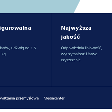
adczenie
igurowalna
Najwyższa
jakość
iarów, udźwig od 1,5
Odpowiednia liniowość,
 kg
wytrzymałość i łatwe
czyszczenie
wiązania przemysłowe
Mediacenter