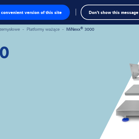
Wys
convenient version of this site
Don't show this message
we
®
rzemysłowe
-
Platformy ważące
-
MiNexx
3000
0
owe
owe
akresie inspekcji
ie
dywidualne
rzemysłowe