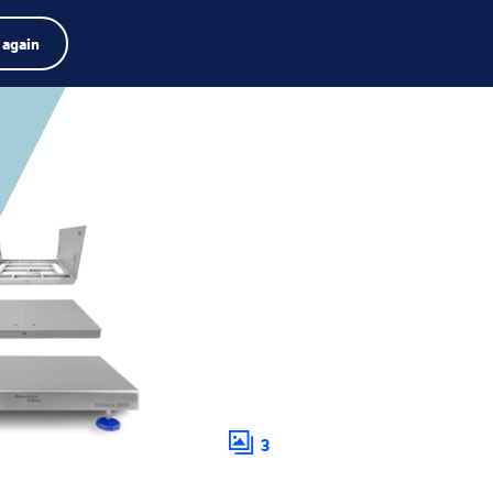
zukiwarka produktów
Praca
Szukaj
Polski
 again
Menu
Search
term
Search
3