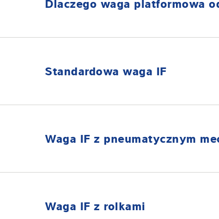
Dlaczego waga platformowa o
Ergonomiczna konstrukcja ułatwiająca obsługę
Higieniczna konstrukcja, np. do użytku w pomie
Standardowa waga IF
Mocna i wytrzymała do pracy z agresywnymi su
Łatwe czyszczenie na sucho i na mokro
Rolki i ruchomy uchwyt zapewniające mobilność
Niska wysokość platformy i bardzo krótka rampa z 
Niezawodna konstrukcja gwarantująca niskie ko
Dostępna m.in. z blokadą przejazdową, dodatkowym
Waga IF z pneumatycznym me
Idealna do użytku stacjonarnego. W celu wyczyszcze
Dostępna m.in. z drugą rampą lub jako rozwiązanie
Waga IF z rolkami