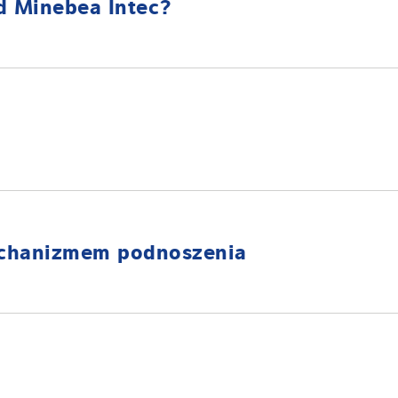
d Minebea Intec?
szczeniach czystych
bstancjami
minimalnym nachyleniem dla oszczędności miejsca.
szty utrzymania i długą żywotność
i uchwytami transportowymi i rolkami.
chanizmem podnoszenia
nia wagi i podłogi, platforma można po prostu złożyć.
 jednostanowiskowe.