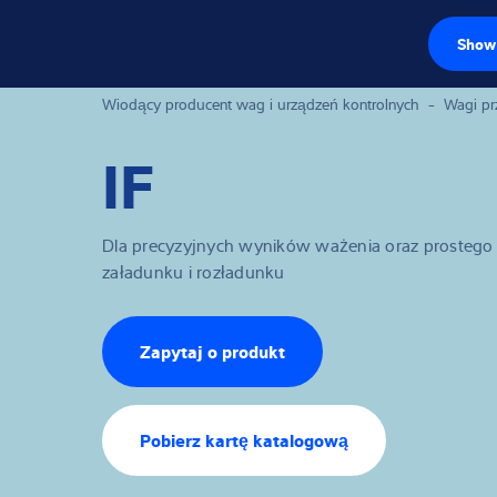
Show 
Czujniki wago
Wiodący producent wag i urządzeń kontrolnych
-
Wagi p
IF
Terminale wag
Wagi przemysł
Dla precyzyjnych wyników ważenia oraz prostego
Rozwiązania w z
załadunku i rozładunku
Oprogramowan
Zapytaj o produkt
Rozwiązania in
Serwis
Pobierz kartę katalogową
Rozwiązania p