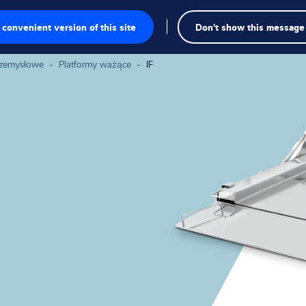
Wys
convenient version of this site
Don't show this message
we
rzemysłowe
-
Platformy ważące
-
IF
owe
owe
akresie inspekcji
ie
dywidualne
rzemysłowe