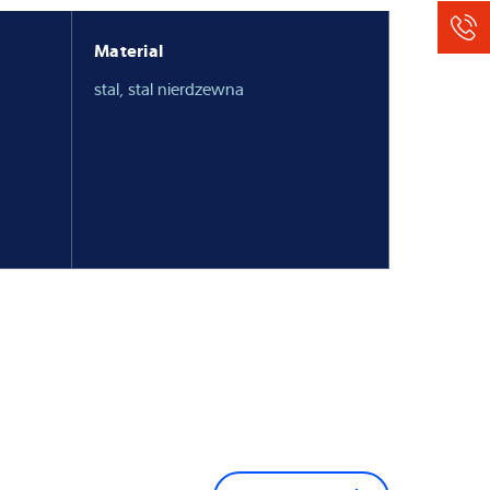
Material
stal, stal nierdzewna