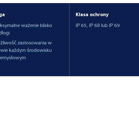
ga
Klasa ochrony
ksymalne ważenie blisko
IP 65, IP 68 lub IP 69
dłogi
żliwość zastosowania w
awie każdym środowisku
zemysłowym