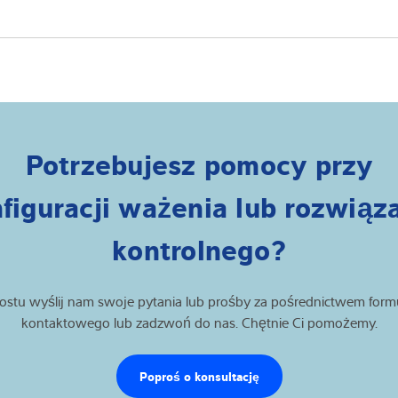
zez jedną osobę, co czyni ją idealną do użytku w wielu
i. Dostępna m.in. z chowanymi rolkami lub ruchomym
Potrzebujesz pomocy przy
figuracji ważenia lub rozwiąz
kontrolnego?
ostu wyślij nam swoje pytania lub prośby za pośrednictwem form
kontaktowego lub zadzwoń do nas. Chętnie Ci pomożemy.
Poproś o konsultację