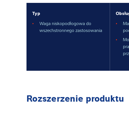
Typ
Obsłu
Waga niskopodłogowa do
Ma
wszechstronnego zastosowania
po
Mo
pr
pr
Rozszerzenie produktu