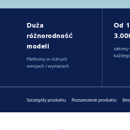
Wiedza i doświ
Duża
Od 1
O nas
różnorodność
3.00
Aktualności
modeli
zakresy
każdego
Platformy w różnych
wersjach i wymiarach
Szczegóły produktu
Rozszerzenie produktu
Bes