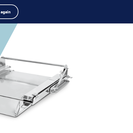
zukiwarka produktów
Praca
Szukaj
Polski
 again
Menu
Search
term
Search