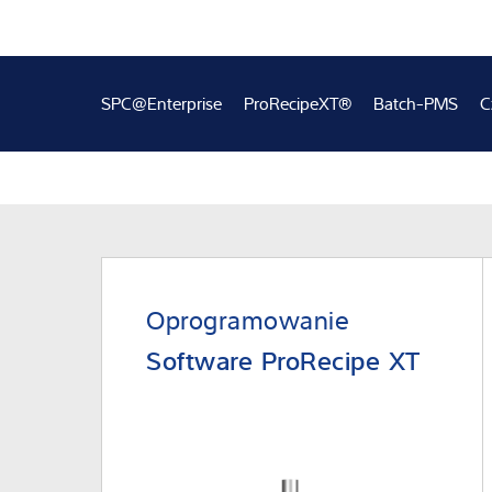
Wiedza i doświ
O nas
SPC@Enterprise
ProRecipeXT®
Batch-PMS
C
Aktualności
Oprogramowanie
Software ProRecipe XT