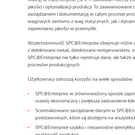
jakości i optymalizacji produkcji. To zaawansowan
zarządzaniem i dokumentacją w całym procesie pro
wagowych zarówno z wag statycznych, jak i dynam
zapewnianiu jakości w przemyśle.
Wszechstronność SPC@Enterprise obejmuje różne o
z detektorami metali, detektorami rentgenowskimi, 
SPC@Enterprise nie tylko rejestruje dane, ale także an
procesów produkcyjnych.
Użytkownicy odnoszą korzyści na wiele sposobów:
SPC@Enterprise w zrównoważony sposób zapob
rozwój ekonomiczny i zwiększa zadowolenie kli
Scentralizowane zarządzanie danymi w SPC@Ente
podstawowych, które są dostępne na wszystkich
SPC@Enterprise szybko i niezawodnie identyfiku
wydajność produkcji.