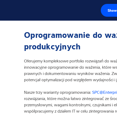
Show 
Czujniki wago
Oprogramowanie do waż
Terminale wag
produkcyjnych
Wagi przemysł
Oferujemy kompleksowe portfolio rozwiązań do ważen
Rozwiązania w z
innowacyjne oprogramowanie do ważenia, które wsp
prawnych i dokumentowaniu wyników ważenia. Zwi
Oprogramowan
potencjał optymalizacji pod względem wydajności i
Rozwiązania in
Nasze trzy warianty oprogramowania:
SPC@Enterpri
rozwiązania, które można łatwo zintegrować ze śr
Serwis
przemysłowymi, wagami kontrolnymi, czujnikami i e
współpracujemy z działem IT w celu zintegrowania 
Rozwiązania p