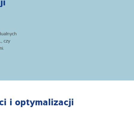
ji
dualnych
, czy
mi.
i i optymalizacji