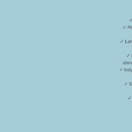
✓
✓ Pe
✓ Łatw
✓ 
obow
✓ Indy
✓ S
✓ 