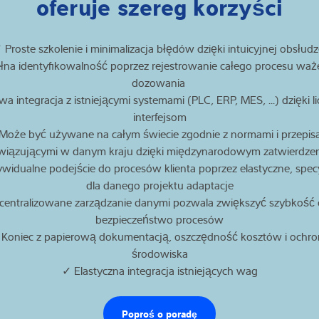
oferuje szereg korzyści
 Proste szkolenie i minimalizacja błędów dzięki intuicyjnej obsłud
łna identyfikowalność poprzez rejestrowanie całego procesu waże
dozowania
a integracja z istniejącymi systemami (PLC, ERP, MES, ...) dzięki 
interfejsom
Może być używane na całym świecie zgodnie z normami i przepis
iązującymi w danym kraju dzięki międzynarodowym zatwierdze
widualne podejście do procesów klienta poprzez elastyczne, spec
dla danego projektu adaptacje
centralizowane zarządzanie danymi pozwala zwiększyć szybkość 
bezpieczeństwo procesów
Koniec z papierową dokumentacją, oszczędność kosztów i ochr
środowiska
✓ Elastyczna integracja istniejących wag
Poproś o poradę