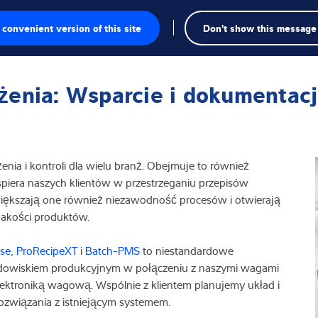
Wys
convenient version of this site
Don't show this message
we
enia: Wsparcie i dokumentac
owe
owe
ia i kontroli dla wielu branż. Obejmuje to również
akresie inspekcji
iera naszych klientów w przestrzeganiu przepisów
ększają one również niezawodność procesów i otwierają
ie
 jakości produktów.
dywidualne
se
,
ProRecipeXT
i
Batch-PMS
to niestandardowe
odowiskiem produkcyjnym w połączeniu z naszymi wagami
lektroniką wagową. Wspólnie z klientem planujemy układ i
rozwiązania z istniejącym systemem.
rzemysłowe