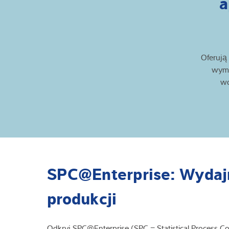
a
Oferują
wyma
wd
SPC@Enterprise: Wydajne
produkcji
Odkryj SPC@Enterprise (SPC = Statistical Process 