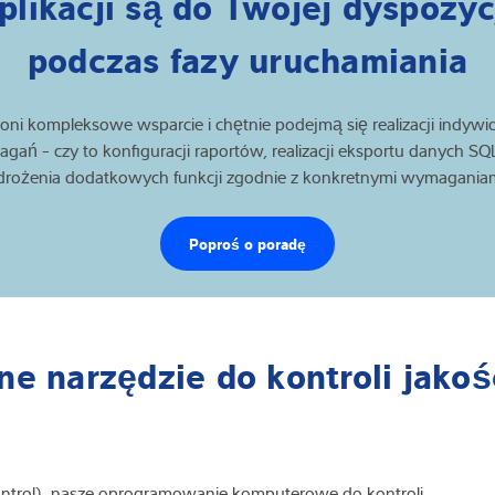
plikacji są do Twojej dyspozyc
podczas fazy uruchamiania
 oni kompleksowe wsparcie i chętnie podejmą się realizacji indywi
gań - czy to konfiguracji raportów, realizacji eksportu danych SQL
rożenia dodatkowych funkcji zgodnie z konkretnymi wymagania
Poproś o poradę
 narzędzie do kontroli jakośc
Control), nasze oprogramowanie komputerowe do kontroli