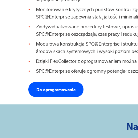
Monitorowanie krytycznych punktów kontroli zgo
SPC@Enterprise zapewnia stałą jakość i minima
Zindywidualizowane procedury testowe, uprosz
SPC@Enterprise oszczędzają czas pracy i reduku
Modułowa konstrukcja SPC@Enterprise i struktur
środowiskach systemowych i wysoki poziom b
Dzięki FlexCollector z oprogramowaniem można
SPC@Enterprise oferuje ogromny potencjał oszczę
Do oprogramowania
Na