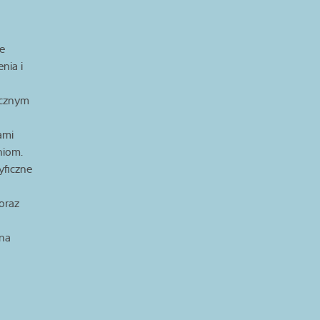
ze
nia i
licznym
ami
niom.
yficzne
oraz
ona