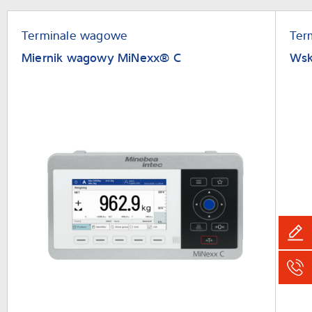
Wiedza i doświadczenie
Terminale wagowe
Ter
Miernik wagowy MiNexx® C
Wsk
O nas
Aktualności
Wyszukiwarka produktów