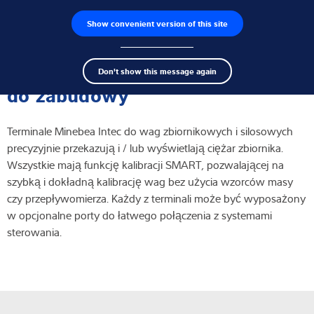
Show convenient version of this site
Wyszukiwarka produktów
Praca
Men
Search
Czujniki wagowe
Terminale, wskaźniki wagowe
Don't show this message again
term
Sear
do zabudowy
Terminale wagowe
Terminale Minebea Intec do wag zbiornikowych i silosowych
Wagi przemysłowe
precyzyjnie przekazują i / lub wyświetlają ciężar zbiornika.
Wszystkie mają funkcję kalibracji SMART, pozwalającej na
Rozwiązania w zakresie inspekcji
szybką i dokładną kalibrację wag bez użycia wzorców masy
czy przepływomierza. Każdy z terminali może być wyposażony
Oprogramowanie
w opcjonalne porty do łatwego połączenia z systemami
sterowania.
Rozwiązania indywidualne
Serwis
Rozwiązania przemysłowe