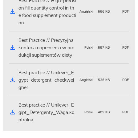
Best Practice // High-precisi
on fill quantity control in th
Angielski
556 KB
PDF
e food supplement producti
on
Best Practice // Precyzyjna
kontrola napełnienia w pro
Polski
557 KB
PDF
dukcji suplementów diety
Best practice // Unilever_E
gypt_detergent_checkwei
Angielski
536 KB
PDF
gher
Best practice // Unilever_E
gipt_Detergenty_Waga ko
Polski
489 KB
PDF
ntrolna