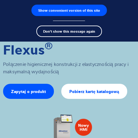
Show convenient version of this site
Wyszukiwarka produktów
Praca
Men
Search
Czujniki wagowe
Don't show this message again
term
Sear
®
Flexus
Terminale wagowe
Wagi przemysłowe
Połączenie higienicznej konstrukcji z elastycznością pracy i
maksymalną wydajnością
Rozwiązania w zakresie inspekcji
Oprogramowanie
Zapytaj o produkt
Pobierz kartę katalogową
Rozwiązania indywidualne
Serwis
Rozwiązania przemysłowe