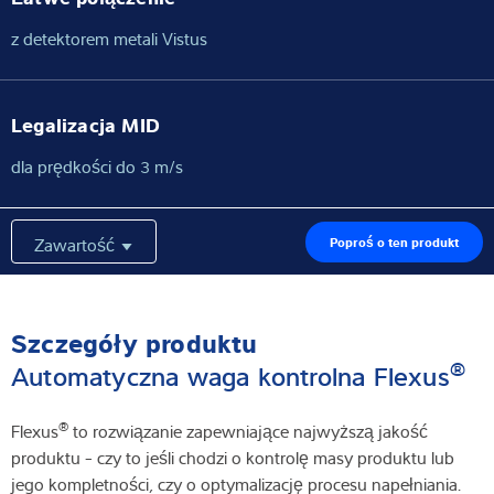
z detektorem metali Vistus
Legalizacja MID
dla prędkości do 3 m/s
Zawartość
Poproś o ten produkt
Szczegóły produktu
®
Automatyczna waga kontrolna Flexus
®
Flexus
to rozwiązanie zapewniające najwyższą jakość
produktu - czy to jeśli chodzi o kontrolę masy produktu lub
jego kompletności, czy o optymalizację procesu napełniania.