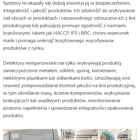
Systemy te okazały się dobrą inwestycją w bezpieczeństwo,
integralność i jakość produktów. Ich zdolność do wykrywania
Wiedza i doświadczenie
ciał obcych w produktach i niezawodnego odrzucania ich z linii
produkcyjnej lub pakującej promuje zgodność z normami
O nas
branżowymi, takimi jak HACCP, IFS i BRC, chroni wizerunek
marki i pomaga uniknąć kosztownego wycofywania
Aktualności
produktów z rynku.
Detektory rentgenowskie nie tylko wykrywają produkty
zanieczyszczone metalem, szkłem, gumą, kamieniami,
Wyszukiwarka produktów
niektórymi plastikami lub odłamkami kości. Umożliwiają one
również przeprowadzanie kontroli jakości na linii produkcyjnej,
w tym określanie masy, liczenie komponentów, wykrywanie
brakujących lub wadliwych produktów, monitorowanie
poziomu napełnienia i sprawdzanie integralności opakowania
produktu.