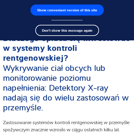
Show convenient version of this site
Wyszukiwarka produktów
Praca
Men
Search
Czujniki wagowe
Don't show this message again
term
Sear
Dlaczego opłaca się inwestować
Terminale wagowe
w systemy kontroli
rentgenowskiej?
Wagi przemysłowe
Wykrywanie ciał obcych lub
Rozwiązania w zakresie inspekcji
monitorowanie poziomu
napełnienia: Detektory X-ray
Oprogramowanie
nadają się do wielu zastosowań w
Rozwiązania indywidualne
przemyśle.
Serwis
Zastosowanie systemów kontroli rentgenowskiej w przemyśle
spożywczym znacznie wzrosło w ciągu ostatnich kilku lat.
Rozwiązania przemysłowe