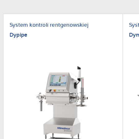
System kontroli rentgenowskiej
Sys
Dypipe
Dym