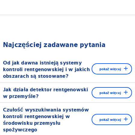
Najczęściej zadawane pytania
Od jak dawna istnieją systemy
kontroli rentgenowskiej i w jakich
pokaż więcej
obszarach są stosowane?
Odkąd Wilhelm Conrad Rontgen odkrył "niewidzialne
Jak działa detektor rentgenowski
promienie" w dniu 8 listopada 1895 r., diagnostyka
pokaż więcej
w przemyśle?
rentgenowska zyskała ugruntowaną pozycję w wielu
dziedzinach. Obecnie promieniowanie rentgenowskie jest
Czułość wyszukiwania systemów
wykorzystywane nie tylko do celów medycznych, ale także
kontroli rentgenowskiej w
pokaż więcej
wspiera przemysł spożywczy w dążeniu do zapewnienia
środowisku przemysłu
spożywczego
jakości i bezpieczeństwa żywności.