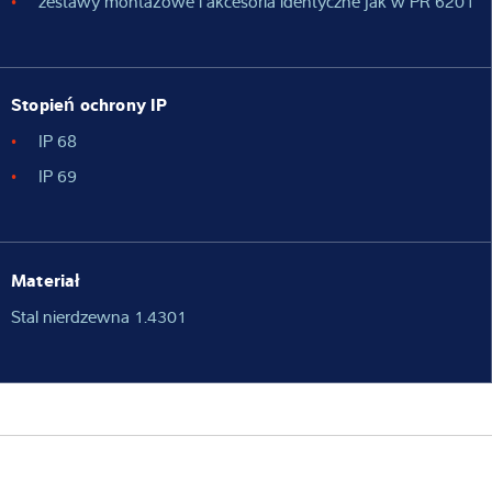
zestawy montażowe i akcesoria identyczne jak w PR 6201
Stopień ochrony IP
IP 68
IP 69
Materiał
Stal nierdzewna 1.4301