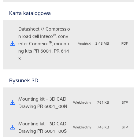
Karta katalogowa
Datasheet // Compressio
®
n load cell Inteco
, conv
®
erter Connexx
, mounti
Angielski
2,43 MB
PDF
ng kits PR 6001, PR 614
x
Rysunek 3D
Mounting kit - 3D CAD
Wielokrotny
761 KB
STP
Drawing PR 6001_00N
Mounting kit - 3D CAD
Wielokrotny
745 KB
STP
Drawing PR 6001_00S