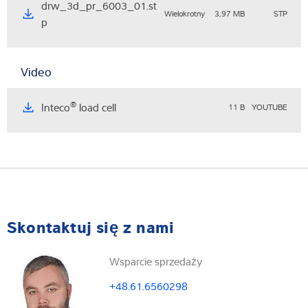
drw_3d_pr_6003_01.st
Wielokrotny
3,97 MB
STP
p
Video
®
Inteco
load cell
11 B
YOUTUBE
Skontaktuj się z nami
Wsparcie sprzedaży
+48.61.6560298