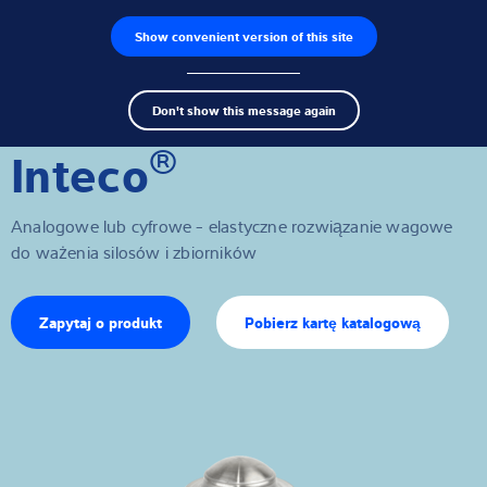
Show convenient version of this site
Wyszukiwarka produktów
Praca
Men
Search
Czujniki wagowe
Don't show this message again
term
Sear
®
Inteco
Terminale wagowe
Wagi przemysłowe
Analogowe lub cyfrowe - elastyczne rozwiązanie wagowe
do ważenia silosów i zbiorników
Rozwiązania w zakresie inspekcji
Oprogramowanie
Zapytaj o produkt
Pobierz kartę katalogową
Rozwiązania indywidualne
Serwis
Rozwiązania przemysłowe