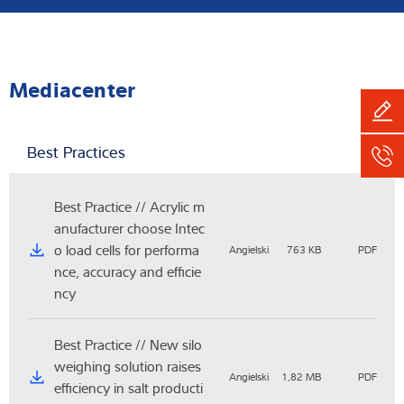
Mediacenter
Best Practices
Best Practice // Acrylic m
anufacturer choose Intec
o load cells for performa
Angielski
763 KB
PDF
nce, accuracy and efficie
ncy
Best Practice // New silo
weighing solution raises
Angielski
1,82 MB
PDF
efficiency in salt producti