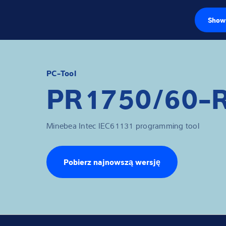
Show 
Czujniki wago
Terminale wag
PC-Tool
PR1750/60-
Wagi przemysł
Rozwiązania w z
Minebea Intec IEC61131 programming tool
Oprogramowan
Pobierz najnowszą wersję
Rozwiązania in
Serwis
Rozwiązania p