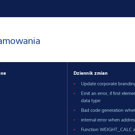
adczenie
ramowania
exe
Dziennik zmian
Update corporate brandin
Emit an error, if first el
data type
Bad code generation when
internal error when addres
Function WEIGHT_CALC a