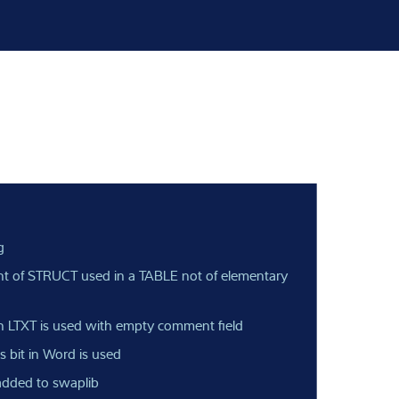
g
ement of STRUCT used in a TABLE not of elementary
 LTXT is used with empty comment field
s bit in Word is used
dded to swaplib