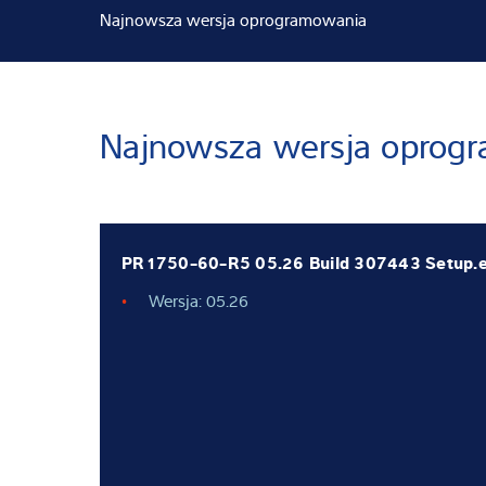
Najnowsza wersja oprogramowania
Wiedza i doświ
O nas
Najnowsza wersja oprog
Aktualności
PR1750-60-R5 05.26 Build 307443 Setup.
Wersja: 05.26