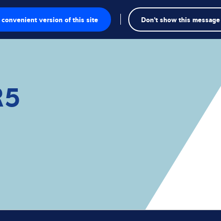
Wys
convenient version of this site
Don't show this message
we
owe
R5
owe
akresie inspekcji
ie
dywidualne
rzemysłowe