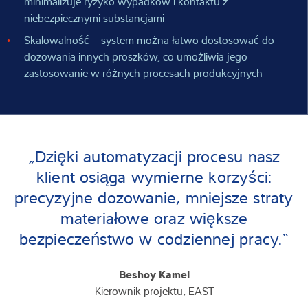
minimalizuje ryzyko wypadków i kontaktu z
niebezpiecznymi substancjami
Skalowalność – system można łatwo dostosować do
dozowania innych proszków, co umożliwia jego
zastosowanie w różnych procesach produkcyjnych
„Dzięki automatyzacji procesu nasz
klient osiąga wymierne korzyści:
precyzyjne dozowanie, mniejsze straty
materiałowe oraz większe
bezpieczeństwo w codziennej pracy.“
Beshoy Kamel
Kierownik projektu, EAST