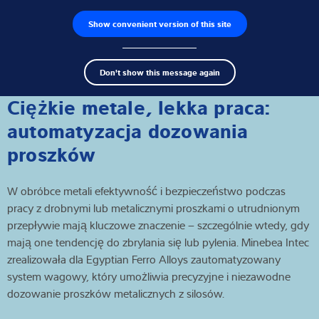
Show convenient version of this site
Wyszukiwarka produktów
Praca
Men
Search
Czujniki wagowe
Don't show this message again
term
Sear
Terminale wagowe
Ciężkie metale, lekka praca:
automatyzacja dozowania
Wagi przemysłowe
proszków
Rozwiązania w zakresie inspekcji
W obróbce metali efektywność i bezpieczeństwo podczas
Oprogramowanie
pracy z drobnymi lub metalicznymi proszkami o utrudnionym
przepływie mają kluczowe znaczenie – szczególnie wtedy, gdy
Rozwiązania indywidualne
mają one tendencję do zbrylania się lub pylenia. Minebea Intec
zrealizowała dla Egyptian Ferro Alloys zautomatyzowany
Serwis
system wagowy, który umożliwia precyzyjne i niezawodne
dozowanie proszków metalicznych z silosów.
Rozwiązania przemysłowe