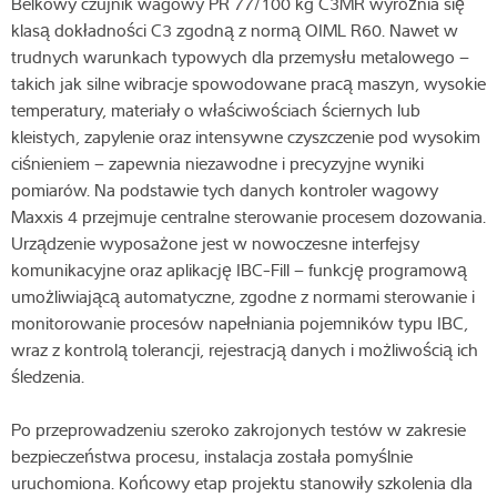
Belkowy czujnik wagowy PR 77/100 kg C3MR wyróżnia się
klasą dokładności C3 zgodną z normą OIML R60. Nawet w
trudnych warunkach typowych dla przemysłu metalowego –
takich jak silne wibracje spowodowane pracą maszyn, wysokie
temperatury, materiały o właściwościach ściernych lub
kleistych, zapylenie oraz intensywne czyszczenie pod wysokim
ciśnieniem – zapewnia niezawodne i precyzyjne wyniki
pomiarów. Na podstawie tych danych kontroler wagowy
Maxxis 4 przejmuje centralne sterowanie procesem dozowania.
Urządzenie wyposażone jest w nowoczesne interfejsy
komunikacyjne oraz aplikację IBC-Fill – funkcję programową
umożliwiającą automatyczne, zgodne z normami sterowanie i
monitorowanie procesów napełniania pojemników typu IBC,
wraz z kontrolą tolerancji, rejestracją danych i możliwością ich
śledzenia.
Po przeprowadzeniu szeroko zakrojonych testów w zakresie
bezpieczeństwa procesu, instalacja została pomyślnie
uruchomiona. Końcowy etap projektu stanowiły szkolenia dla