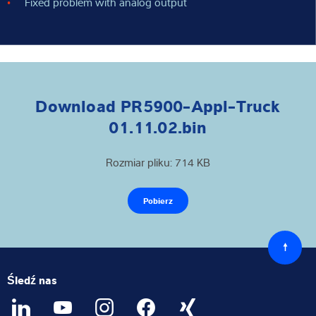
Fixed problem with analog output
Download PR5900-Appl-Truck
01.11.02.bin
Rozmiar pliku: 714 KB
Pobierz
Powró
do
góry
Śledź nas